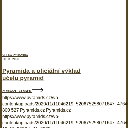
VELKÁ PYRAMIDA
10. 11. 2020
Pyramida a oficiální výklad
účelu pyramid
ZOBRAZIT ČLÁNEK
https://www.pyramids.cz/wp-
content/uploads/2020/11/11046219_520675258071647_476
800
527
Pyramids.cz
Pyramids.cz
https://www.pyramids.cz/wp-
content/uploads/2020/11/11046219_520675258071647_476