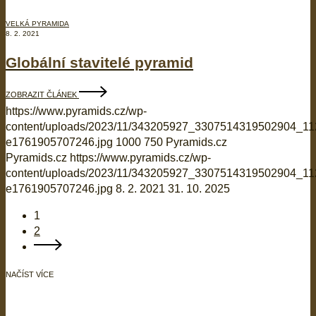
VELKÁ PYRAMIDA
8. 2. 2021
Globální stavitelé pyramid
ZOBRAZIT ČLÁNEK
https://www.pyramids.cz/wp-
content/uploads/2023/11/343205927_3307514319502904_1
e1761905707246.jpg
1000
750
Pyramids.cz
Pyramids.cz
https://www.pyramids.cz/wp-
content/uploads/2023/11/343205927_3307514319502904_1
e1761905707246.jpg
8. 2. 2021
31. 10. 2025
1
2
NAČÍST VÍCE